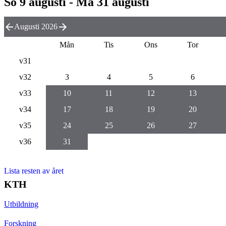
Sö 9 augusti - Må 31 augusti
Augusti 2026
Mån
Tis
Ons
Tor
v31
v32
3
4
5
6
v33
10
11
12
13
v34
17
18
19
20
v35
24
25
26
27
v36
31
Lista resten av året
KTH
Utbildning
Forskning