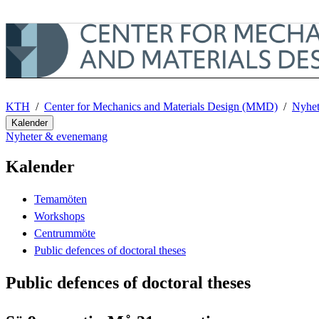
Till innehåll på sidan
KTH
Center for Mechanics and Materials Design (MMD)
Nyhet
Kalender
Nyheter & evenemang
Kalender
Temamöten
Workshops
Centrummöte
Public defences of doctoral theses
Public defences of doctoral theses