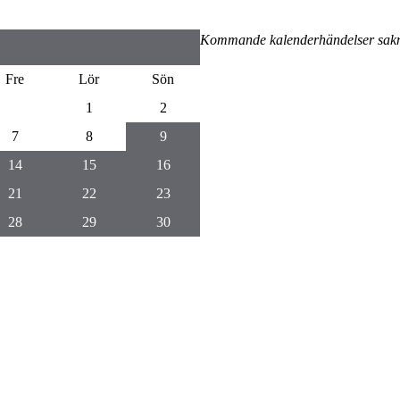
Kommande kalenderhändelser sak
Fre
Lör
Sön
1
2
7
8
9
14
15
16
21
22
23
28
29
30