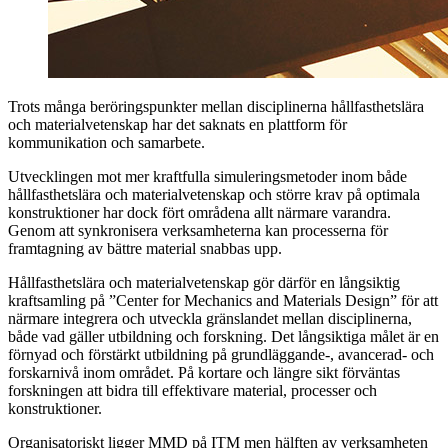
Trots många beröringspunkter mellan disciplinerna hållfasthetslära
och materialvetenskap har det saknats en plattform för
kommunikation och samarbete.
Utvecklingen mot mer kraftfulla simuleringsmetoder inom både
hållfasthetslära och materialvetenskap och större krav på optimala
konstruktioner har dock fört områdena allt närmare varandra.
Genom att synkronisera verksamheterna kan processerna för
framtagning av bättre material snabbas upp.
Hållfasthetslära och materialvetenskap gör därför en långsiktig
kraftsamling på ”Center for Mechanics and Materials Design” för att
närmare integrera och utveckla gränslandet mellan disciplinerna,
både vad gäller utbildning och forskning. Det långsiktiga målet är en
förnyad och förstärkt utbildning på grundläggande-, avancerad- och
forskarnivå inom området. På kortare och längre sikt förväntas
forskningen att bidra till effektivare material, processer och
konstruktioner.
Organisatoriskt ligger MMD på ITM men hälften av verksamheten