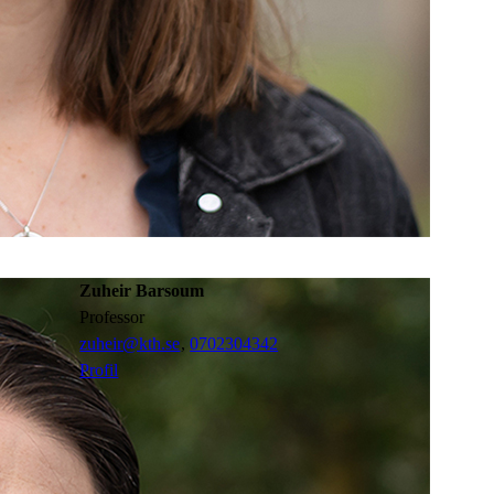
Zuheir Barsoum
professor
zuheir@kth.se
,
0702304342
Profil