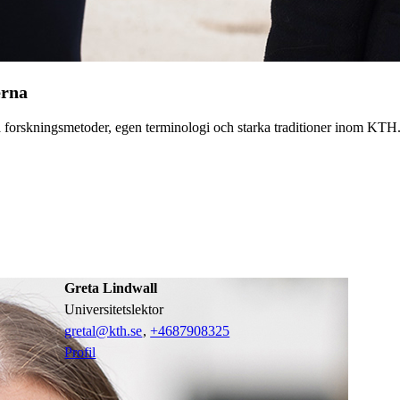
erna
na forskningsmetoder, egen terminologi och starka traditioner inom KT
Greta Lindwall
universitetslektor
gretal@kth.se
,
+468790
8325
Profil